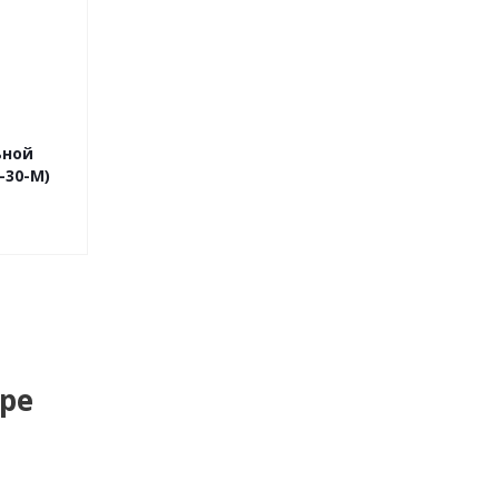
ьной
-30-М)
ре