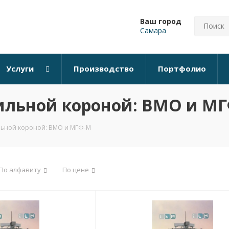
Ваш город
Самара
Услуги
Производство
Портфолио
ильной короной: ВМО и М
льной короной: ВМО и МГФ-М
По алфавиту
По цене