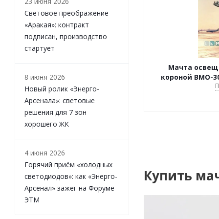
23 июня 2026
Световое преображение
«Аракая»: контракт
подписан, производство
стартует
Мачта освещ
8 июня 2026
короной ВМО-30
П
Новый ролик «Энерго-
Арсенала»: световые
решения для 7 зон
хорошего ЖК
4 июня 2026
Горячий приём «холодных
Купить ма
светодиодов»: как «Энерго-
Арсенал» зажёг на Форуме
ЭТМ