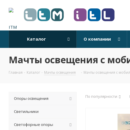
Каталог
О компании
Мачты освещения с моб
Главная
-
Каталог
-
Мачты освещения
-
Мачты освещения с моби
По популярности
Опоры освещения
Светильники
Светофорные опоры