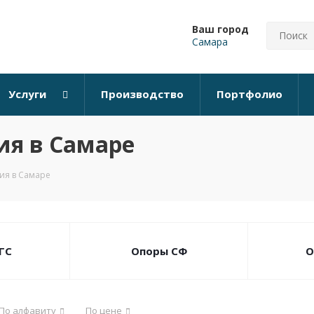
Ваш город
Самара
Услуги
Производство
Портфолио
ия в Самаре
ия в Самаре
ГС
Опоры СФ
О
По алфавиту
По цене