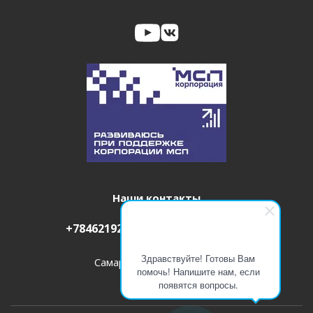
Наши контакты
+78462192324
info@itm-pro.ru
Здравствуйте! Готовы Вам
Самара, ул. Партизанская, 86
помочь! Напишите нам, если
появятся вопросы.