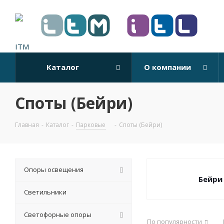
Каталог
О компании
Споты (Бейри)
Главная
-
Каталог
-
Парковые
-
Споты (Бейри)
Опоры освещения
Бейри
Светильники
Светофорные опоры
По популярности