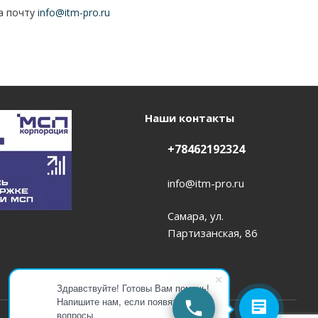
на почту
info@itm-pro.ru
Наши контакты
+78462192324
info@itm-pro.ru
Самара, ул.
Партизанская, 86
Здравствуйте! Готовы Вам помочь!
Напишите нам, если появятся
вопросы.