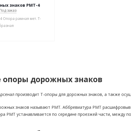
ных знаков РМТ-4
Под заказ
-4 Опора рамная мет. Т-
бразная
е опоры дорожных знаков
рсенал производит Т-опоры для дорожных знаков, а также осу
рожных знаков называют РМТ. Аббревиатура РМТ расшифровыва
ра РМТ устанавливается по середине проезжей части, между п