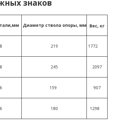
ожных знаков
стали,мм
Диаметр ствола опоры, мм
Вес, кг
8
219
1772
8
245
2097
6
159
907
6
180
1298