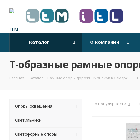
Каталог
О компании
Т-образные рамные опо
Главная
-
Каталог
-
Рамные опоры дорожных знаков в Самаре
-
Т
По популярности
Опоры освещения
Светильники
Светофорные опоры