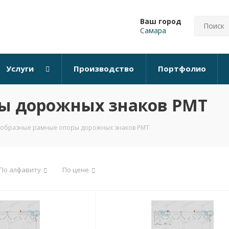
Ваш город
Самара
Услуги
Производство
Портфолио
ры дорожных знаков РМТ
-образные рамные опоры дорожных знаков РМТ
По алфавиту
По цене