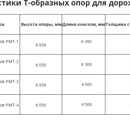
стики Т-образных опор для дор
ра
Высота опоры, мм
Длина консоли, мм
Толщина 
ков РМТ-1
6 300
6 050
ков РМТ-2
6 300
6 050
ков РМТ-3
4 500
6 050
4 500
ков РМТ-4
6 050