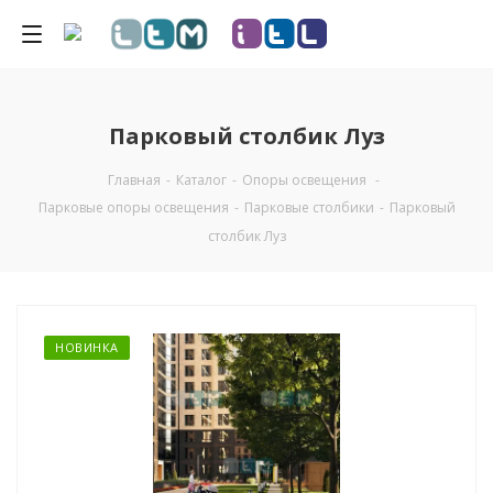
Парковый столбик Луз
Главная
-
Каталог
-
Опоры освещения
-
Парковые опоры освещения
-
Парковые столбики
-
Парковый
столбик Луз
НОВИНКА