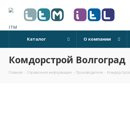
Каталог
О компании
Комдорстрой Волгоград
Главная
-
Справочная информация
-
Производители
-
Комдорстрой