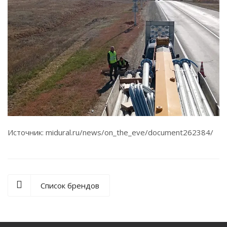
Источник: midural.ru/news/on_the_eve/document262384/
Список брендов